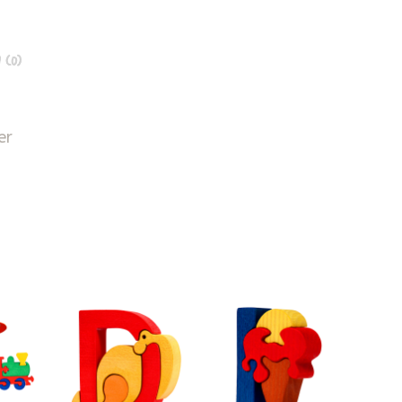
 (0)
er