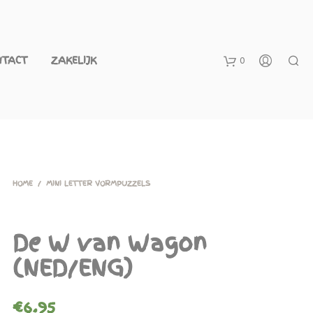
NTACT
ZAKELIJK
0
W
i
n
k
e
HOME
/
MINI LETTER VORMPUZZELS
l
w
De W van Wagon
a
(NED/ENG)
g
e
€
6.95