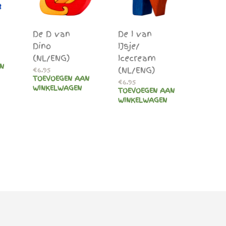
De D van
De I van
Dino
IJsje/
(NL/ENG)
Icecream
N
(NL/ENG)
€
6.95
TOEVOEGEN AAN
€
6.95
WINKELWAGEN
TOEVOEGEN AAN
WINKELWAGEN