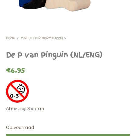
HOME
/
MINI LETTER VORMPUZZELS
De P van Pinguin (NL/ENG)
€
6.95
Afmeting: 8 x 7 cm
Op voorraad